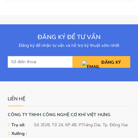
ĐĂNG KÝ ĐỂ TƯ VẤN
Đăng ký để nhận tư vấn và hỗ trợ kỹ thuật sớm nhất
ĐĂNG KÝ
LIÊN HỆ
CÔNG TY TNHH CÔNG NGHỆ CƠ KHÍ VIỆT HƯNG
Trụ sở:
Số 3D/8, Tổ 24, KP 4B, P.Trảng Dài, Tp. Đồng Nai
Xưởng :